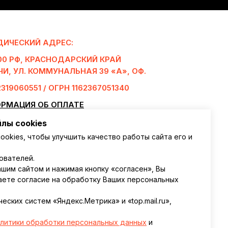
ИЧЕСКИЙ АДРЕС:
00 РФ, КРАСНОДАРСКИЙ КРАЙ
ОЧИ, УЛ. КОММУНАЛЬНАЯ 39 «А», ОФ.
319060551 / ОГРН 1162367051340
РМАЦИЯ ОБ ОПЛАТЕ
ТИКА ОБРАБОТКИ ПЕРСОНАЛЬНЫХ
лы cookies
НЫХ
ookies, чтобы улучшить качество работы сайта его и
ВОР ОФЕРТЫ
ователей.
ИЛА КЛУБА
шим сайтом и нажимая кнопку «согласен», Вы
аете согласие на обработку Ваших персональных
РУКЦИЯ ПО ТЕХНИКЕ БЕЗОПАСНОСТИ
ПОСЕЩЕНИИ ФИТНЕС-КЛУБА
ских систем «Яндекс.Метрика» и «top.mail.ru»,
ЬНЫЕ ЛЮДИ»
литики о
бработки персональных данных
и
ИЛА ПОСЕЩЕНИЯ ВОДНО-