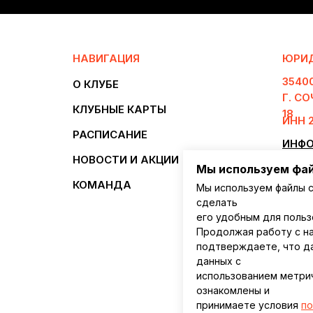
НАВИГАЦИЯ
ЮРИД
3540
О КЛУБЕ
Г. С
КЛУБНЫЕ КАРТЫ
18
ИНН 2
РАСПИСАНИЕ
ИНФО
НОВОСТИ И АКЦИИ
ПОЛИ
Мы используем фай
ДАН
КОМАНДА
Мы используем файлы c
сделать
ДОГО
его удобным для польз
ПРАВ
Продолжая работу с на
подтверждаете, что д
ИНСТ
данных с
ПРИ 
использованием метриче
«СИЛ
ознакомлены и
принимаете условия
по
ПРАВ