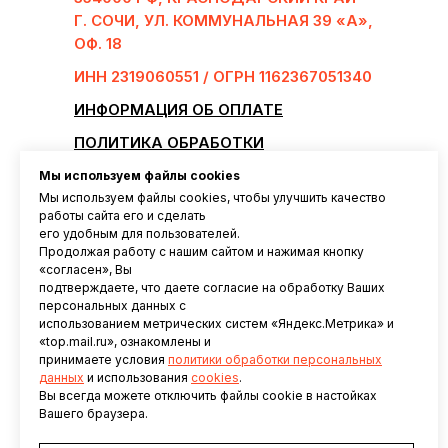
Г. СОЧИ, УЛ. КОММУНАЛЬНАЯ 39 «А»,
ОФ. 18
ИНН 2319060551 / ОГРН 1162367051340
ИНФОРМАЦИЯ ОБ ОПЛАТЕ
ПОЛИТИКА ОБРАБОТКИ
ПЕРСОНАЛЬНЫХ ДАННЫХ
Мы используем файлы cookies
ДОГОВОР ОФЕРТЫ
Мы используем файлы cookies, чтобы улучшить качество
работы сайта его и сделать
ПРАВИЛА КЛУБА
его удобным для пользователей.
Продолжая работу с нашим сайтом и нажимая кнопку
ПРАВИЛА ПОСЕЩЕНИЯ ВОДНО-
«согласен», Вы
СПОРТИВНОГО КОМПЛЕКСА
подтверждаете, что даете согласие на обработку Ваших
персональных данных с
ИНСТРУКЦИЯ ПО ТЕХНИКЕ
использованием метрических систем «Яндекс.Метрика» и
БЕЗОПАСНОСТИ
«top.mail.ru», ознакомлены и
принимаете условия
политики о
бработки персональных
ПРИ ПОСЕЩЕНИИ ФИТНЕС-КЛУБА
данных
и использования
cookies
.
«СИЛЬНЫЕ ЛЮДИ»
Вы всегда можете отключить файлы cookie в настойках
Вашего браузера.
УСЛОВИЯ ИСПОЛЬЗОВАНИЯ САЙТА
И ТЕХНОЛОГИЙ МОНИТОРИНГА